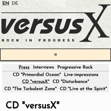
EN
DE
≡
Press
Interviews
Progressive Rock
|
CD "Primordial Ocean"
Live-impressions
CD "versusX"
CD "Disturbance"
CD "The Turbulent Zone"
CD "Live at the Spirit"
CD "versusX"