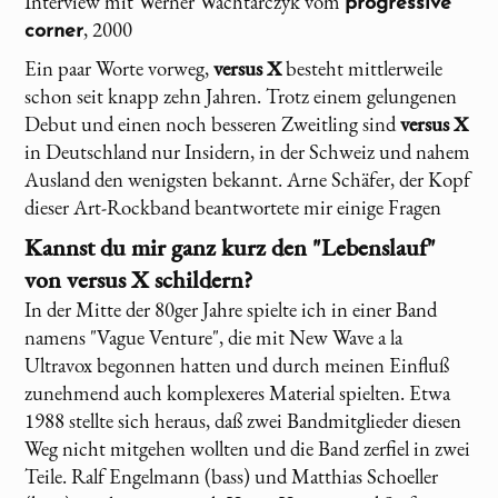
Interview mit Werner Wachtarczyk vom
progressive
, 2000
corner
Ein paar Worte vorweg,
versus X
besteht mittlerweile
schon seit knapp zehn Jahren. Trotz einem gelungenen
Debut und einen noch besseren Zweitling sind
versus X
in Deutschland nur Insidern, in der Schweiz und nahem
Ausland den wenigsten bekannt. Arne Schäfer, der Kopf
dieser Art-Rockband beantwortete mir einige Fragen
Kannst du mir ganz kurz den "Lebenslauf"
von
versus X
schildern?
In der Mitte der 80ger Jahre spielte ich in einer Band
namens "Vague Venture", die mit New Wave a la
Ultravox begonnen hatten und durch meinen Einfluß
zunehmend auch komplexeres Material spielten. Etwa
1988 stellte sich heraus, daß zwei Bandmitglieder diesen
Weg nicht mitgehen wollten und die Band zerfiel in zwei
Teile. Ralf Engelmann (bass) und Matthias Schoeller