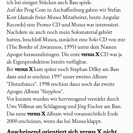
ich bei einigen Stücken auch Bass spiele.
Auf der Prog Com in Aschaffenburg gaben wir Stefan
Kost (damals freier Musea Mitarbeiter, heute Angular
Records) eine Promo CD und Musea war interessiert.
Nachdem sie auch noch mein Solomaterial gehört
hatten, beschloß Musea, zunächst eine Solo CD von mir
(The Border of Awareness, 1995) unter dem Namen
Apogee herauszubringen. Die erste
versus X
CD war ja
als Eigenproduktion bereits verfügbar.
Bei
versus X
kam später noch Stephan Dilley am Bass
dazu und es erschien 1997 unser zweites Album
"Disturbance". 1998 erschien dann noch das zweite
Apogee Album "Sisyphos".
Vor kurzem wurden wir hervorragend verstärkt durch
Uwe Völlmar am Schlagzeug und Jörg Fischer am Bass.
Das neue
versus X
Album wird voraussichtlich Ende
2000 erscheinen, wenn das bei Musea klappt.
Anscheinend orientiert sich
versus X
nicht